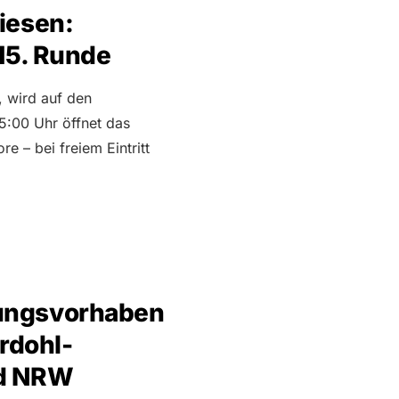
iesen:
 15. Runde
, wird auf den
5:00 Uhr öffnet das
re – bei freiem Eintritt
rungsvorhaben
erdohl-
nd NRW