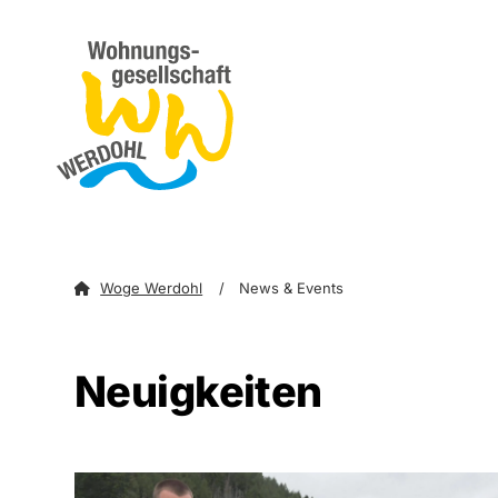
zum Inhalt springen
zum Footer spri
Woge Werdohl
News & Events
Neuigkeiten