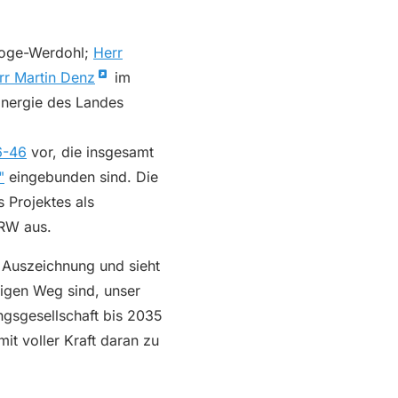
Woge-Werdohl;
Herr
rr Martin Denz
im
 Energie des Landes
6-46
vor, die insgesamt
"
eingebunden sind. Die
 Projektes als
NRW aus.
 Auszeichnung und sieht
tigen Weg sind, unser
ngsgesellschaft bis 2035
mit voller Kraft daran zu