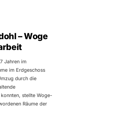
dohl – Woge
arbeit
47 Jahren im
äume im Erdgeschoss
Umzug durch die
altende
 konnten, stellte Woge-
gewordenen Räume der