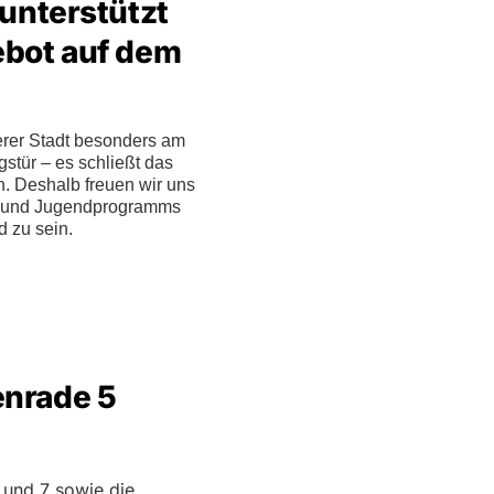
 unterstützt
ebot auf dem
erer Stadt besonders am
stür – es schließt das
. Deshalb freuen wir uns
r- und Jugendprogramms
d zu sein.
enrade 5
 und 7 sowie die