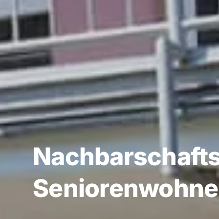
Nach­barschafts­
Seniorenwohn