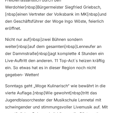
Werdohler[nbsp]Bürgermeister Siegfried Griebsch,
[nbsp]einen Vertreter der Volksbank im MK[nbsp]und
den Geschäftsführer der Woge Ingo Wöste, feierlich
eröffnet.
Nicht nur auf[nbsp]zwei Bühnen sondern
weiter[nbsp]auf dem gesamten[nbsp]Lenneufer an
der Dammstraße[nbsp]jagt komplette 4 Stunden ein
Live-Auftritt den anderen. 11 Top-Act´s heizen kräftig
ein. So etwas hat es in dieser Region noch nicht
gegeben- Wetten!
Sonntags geht „Woge Kulinarisch“ wie bewährt in die
vierte Auflage.[nbsp]Wie gewohnt[nbsp]tritt das
Jugendblasorchester der Musikschule Lennetal mit
schwingender und stimmungsvoller Livemusik auf. Mit