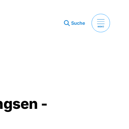
Suche
MENÜ
ingsen -