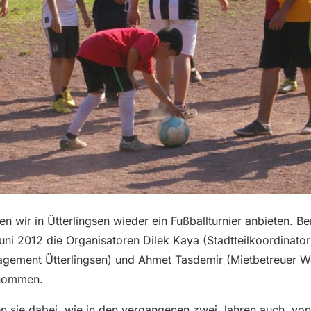
 wir in Ütterlingsen wieder ein Fußballturnier anbieten. Be
uni 2012 die Organisatoren Dilek Kaya (Stadtteilkoordinatori
gement Ütterlingsen) und Ahmet Tasdemir (Mietbetreuer W
enommen.
den sie dabei, wie in den vergangenen zwei Jahren auch, vo