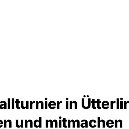
m Footer springen
llturnier in Ütterl
n und mitmachen