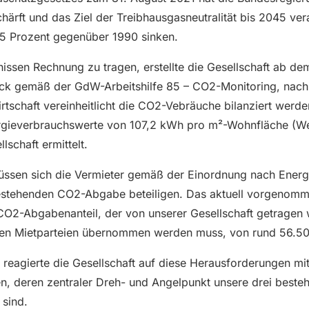
ärft und das Ziel der Treibhausgasneutralität bis 2045 vera
65 Prozent gegenüber 1990 sinken.
ssen Rechnung zu tragen, erstellte die Gesellschaft ab de
uck gemäß der GdW-Arbeitshilfe 85 – CO2-Monitoring, nach 
schaft vereinheitlicht die CO2-Vebräuche bilanziert werd
rgieverbrauchswerte von 107,2 kWh pro m²-Wohnfläche (Wer
lschaft ermittelt.
ssen sich die Vermieter gemäß der Einordnung nach Energi
estehenden CO2-Abgabe beteiligen. Das aktuell vorgenom
 CO2-Abgabenanteil, der von unserer Gesellschaft getragen
en Mietparteien übernommen werden muss, von rund 56.50
 reagierte die Gesellschaft auf diese Herausforderungen mit
n, deren zentraler Dreh- und Angelpunkt unsere drei beste
 sind.