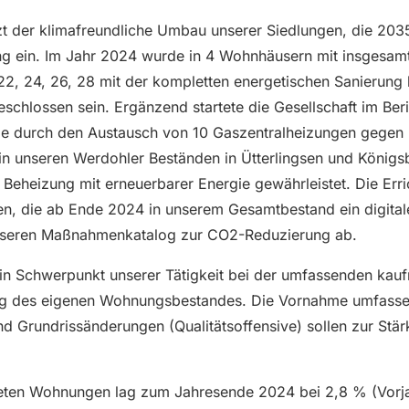
zt der klimafreundliche Umbau unserer Siedlungen, die 203
lung ein. Im Jahr 2024 wurde in 4 Wohnhäusern mit insgesa
 22, 24, 26, 28 mit der kompletten energetischen Sanieru
hlossen sein. Ergänzend startete die Gesellschaft im Beri
e durch den Austausch von 10 Gaszentralheizungen gegen
 unseren Werdohler Beständen in Ütterlingsen und Königsb
eheizung mit erneuerbarer Energie gewährleistet. Die Err
en, die ab Ende 2024 in unserem Gesamtbestand ein digita
unseren Maßnahmenkatalog zur CO2-Reduzierung ab.
ein Schwerpunkt unserer Tätigkeit bei der umfassenden ka
ung des eigenen Wohnungsbestandes. Die Vornahme umfass
 Grundrissänderungen (Qualitätsoffensive) sollen zur Stä
eten Wohnungen lag zum Jahresende 2024 bei 2,8 % (Vorja