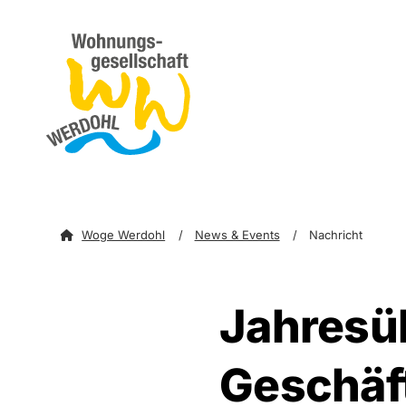
zum Inhalt springen
zu
Woge Werdohl
News & Events
Nachricht
Jahresü
Geschäf