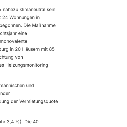
5 nahezu klimaneutral sein
mt 24 Wohnungen in
ng begonnen. Die Maßnahme
chtsjahr eine
 monovalente
urg in 20 Häusern mit 85
ichtung von
les Heizungsmonitoring
ufmännischen und
ender
rkung der Vermietungsquote
hr 3,4 %). Die 40