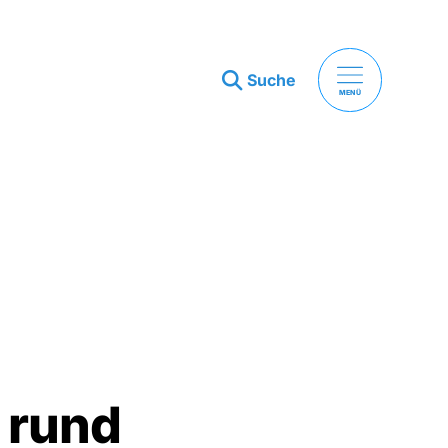
Suche
MENÜ
 rund