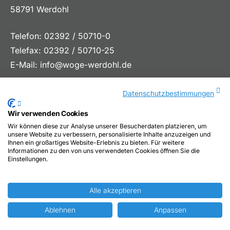
58791 Werdohl
Telefon: 02392 / 50710-0
Telefax: 02392 / 50710-25
E-Mail:
info@woge-werdohl.de
Datenschutzbestimmungen
Wir verwenden Cookies
Wir können diese zur Analyse unserer Besucherdaten platzieren, um
unsere Website zu verbessern, personalisierte Inhalte anzuzeigen und
Ihnen ein großartiges Website-Erlebnis zu bieten. Für weitere
Informationen zu den von uns verwendeten Cookies öffnen Sie die
Einstellungen.
Alle akzeptieren
2026 © Woge Werdohl
Ablehnen
Anpassen
Impressum
|
Datenschutz
|
Cookies
|