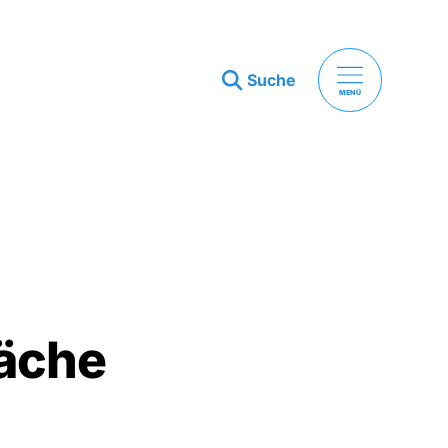
Suche
MENÜ
läche